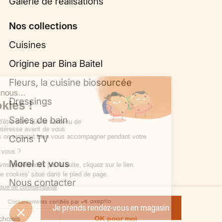
Galerie de réalisations
Nos collections
Cuisines
Origine par Bina Baitel
Fleurs, la cuisine biosourcée
Dressings
Salles de bain
Coins TV
Morel et vous
Nous contacter
Trouver un point de vente
Je prends rendez-vous en magasin
Opération commerciale en cours