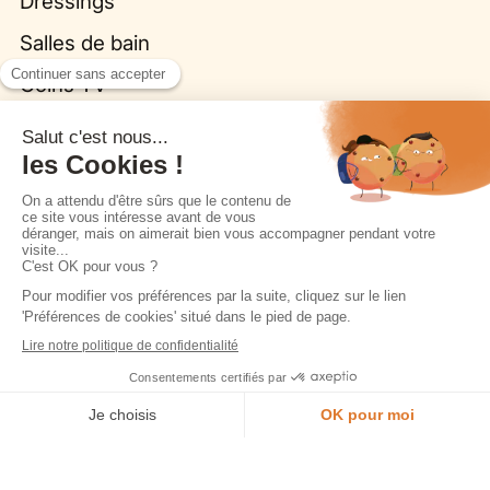
Dressings
Salles de bain
Coins TV
Morel et vous
Nous contacter
Trouver un point de vente
Opération commerciale en cours
Accéder à l’espace pro
Rejoindre l’équipe
Ouvrir un magasin
Je prends rendez-vous en magasin
Aide
Plan du site