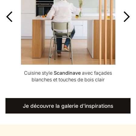
 avec
Cuisine style
Scandinave
avec façades
Cui
blanches et touches de bois clair
ble
Je découvre la galerie d'inspirations