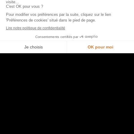
Morel et vous
Nous contacter
Trouver un point de vente
Je prends rendez-vous en magasin
Opération commerciale en cours
Accéder à l’espace pro
Rejoindre l’équipe
Ouvrir un magasin
Aide
Plan du site
Entretien de ma cuisine
Politique de confidentialité et mentions légales