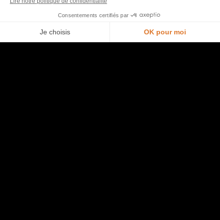
Trouver un point de vente
Je prends rendez-vous en magasin
Opération commerciale en cours
Accéder à l’espace pro
Rejoindre l’équipe
Ouvrir un magasin
Aide
Plan du site
Entretien de ma cuisine
Politique de confidentialité et mentions légales
Bibliothèque de cuisines
Bibliothèque de dressings