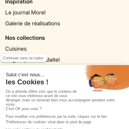
Inspiration
Le journal Morel
Galerie de réalisations
Nos collections
Cuisines
Origine par Bina Baitel
Fleurs, la cuisine biosourcée
Dressings
Salles de bain
Coins TV
Morel et vous
Nous contacter