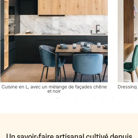
Cuisine en L, avec un mélange de façades chêne
Dressing 
et noir
Un savoir-faire artisanal cultivé depuis