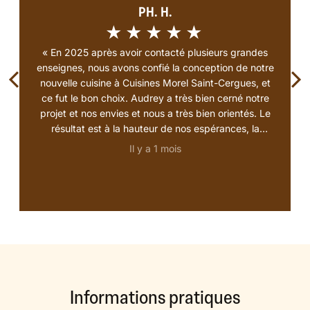
PH. H.
★★★★★
« En 2025 après avoir contacté plusieurs grandes
enseignes, nous avons confié la conception de notre
nouvelle cuisine à Cuisines Morel Saint-Cergues, et
ce fut le bon choix. Audrey a très bien cerné notre
projet et nos envies et nous a très bien orientés. Le
résultat est à la hauteur de nos espérances, la
qualité est au rendez-vous, c'est magnifique. Vous
Il y a 1 mois
êtes tout de suite en confiance, on ne vous mets
pas la pression pour signer, vous pouvez modifier
votre devis, en cas de problème ils sont très
réactifs. La satisfaction du client est la priorité. Si
vous avez un projet surtout ne passez pas à côté de
Cuisines Morel, Il n’y a pas que les grandes
enseignes dans la vie. »
Informations pratiques