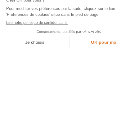
Manifeste
Notre histoire
Notre fabrication
Je prends rendez-vous en magasin
Environnement
Inspiration
Le journal Morel
Galerie de réalisations
Nos collections
Cuisines
Origine par Bina Baitel
Fleurs, la cuisine biosourcée