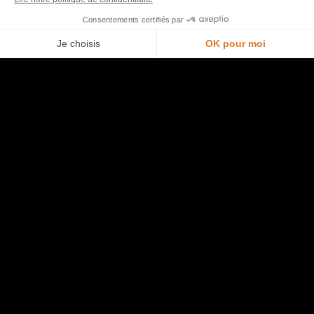
Morel et vous
Nous contacter
Je prends rendez-vous en magasin
Trouver un point de vente
Opération commerciale en cours
Accéder à l’espace pro
Rejoindre l’équipe
Ouvrir un magasin
Aide
Plan du site
Entretien de ma cuisine
Politique de confidentialité et mentions légales
Bibliothèque de cuisines