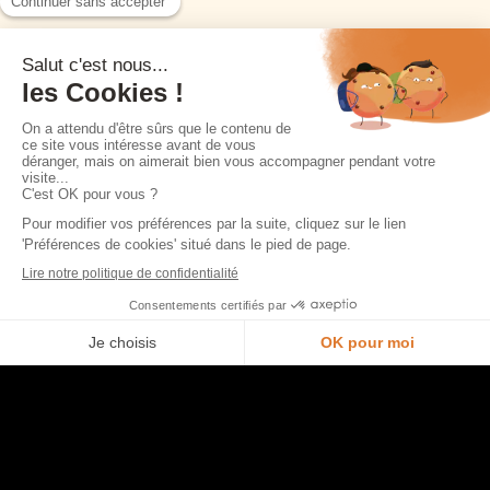
Nos collections
Cuisines
Origine par Bina Baitel
Fleurs, la cuisine biosourcée
Dressings
Salles de bain
Coins TV
Morel et vous
Je prends rendez-vous en magasin
Nous contacter
Trouver un point de vente
Opération commerciale en cours
Accéder à l’espace pro