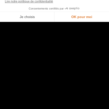
Morel et vous
Je prends rendez-vous en magasin
Nous contacter
Trouver un point de vente
Opération commerciale en cours
Accéder à l’espace pro
Rejoindre l’équipe
Ouvrir un magasin
Aide
Plan du site
Entretien de ma cuisine
Politique de confidentialité et mentions légales
Bibliothèque de cuisines