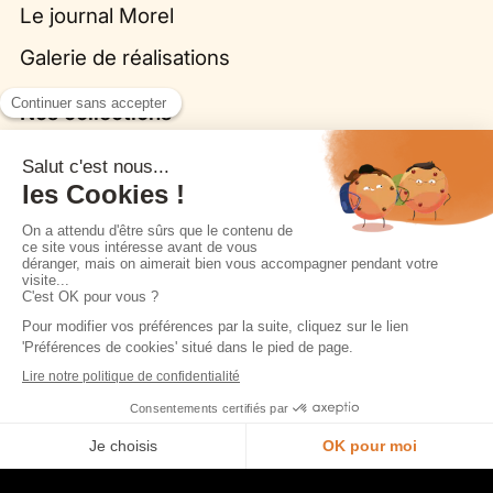
Le journal Morel
Galerie de réalisations
Nos collections
Cuisines
Origine par Bina Baitel
Fleurs, la cuisine biosourcée
Dressings
Salles de bain
Coins TV
Morel et vous
Je prends rendez-vous en magasin
Nous contacter