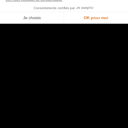
Morel et vous
Nous contacter
Je prends rendez-vous en magasin
Trouver un point de vente
Opération commerciale en cours
Accéder à l’espace pro
Rejoindre l’équipe
Ouvrir un magasin
Aide
Plan du site
Entretien de ma cuisine
Politique de confidentialité et mentions légales
Bibliothèque de cuisines