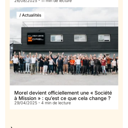
26/08/2025 - 11 min de lecture
terrain de jeu
/ Actualités
Morel devient officiellement une « Société
à Mission » : qu’est ce que cela change ?
29/04/2025 - 4 min de lecture