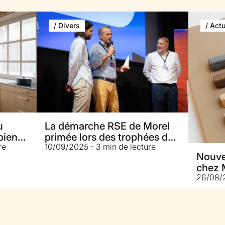
/ Divers
/ Actu
u
La démarche RSE de Morel
bien
primée lors des trophées de
re
10/09/2025 - 3 min de lecture
votre
l’Ameublement français
Nouvel
chez 
26/08/2
signa
terrai