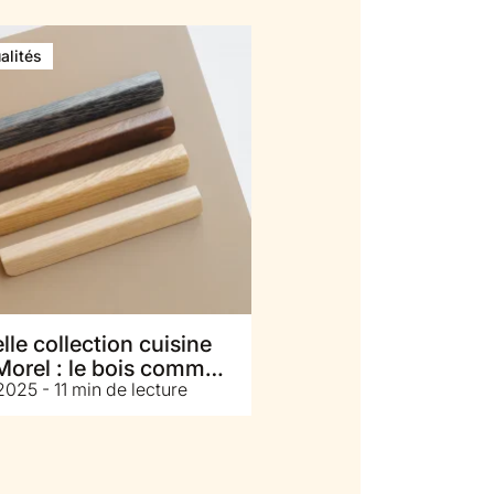
alités
le collection cuisine
Morel : le bois comme
025 - 11 min de lecture
ture, la couleur comme
n de jeu