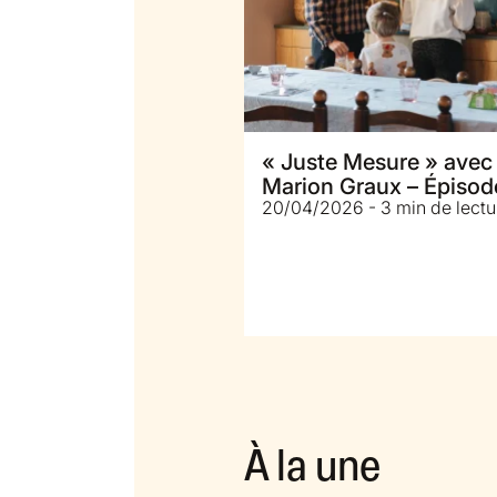
« Juste Mesure » avec
Marion Graux – Épisode
20/04/2026 - 3 min de lectu
Dresser la table
À la une