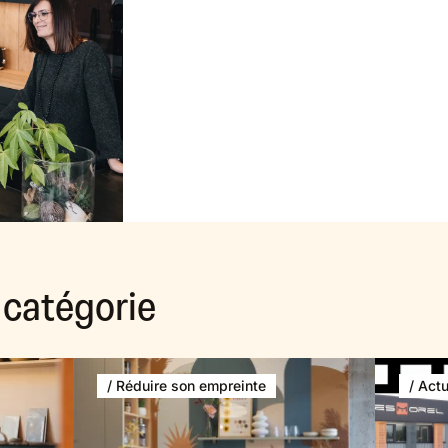
catégorie
/ Réduire son empreinte
/ Actu