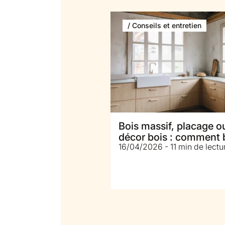
/ Conseils et entretien
Bois massif, placage o
décor bois : comment 
16/04/2026 - 11 min de lectu
choisir les façades de 
cuisine ?