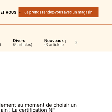
Je prends rendez-vous
avec un magasin
 ET VOUS
Divers
Nouveaux points de vente
Ré
)
(5 articles)
(3 articles)
(3 
blement au moment de choisir un
in ! La certification NF