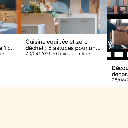
Cuisine équipée et zéro
 1 :
déchet : 5 astuces pour un
re
20/04/2026 - 6 min de lecture
mode de vie plus durable
Décou
déco
06/08/2