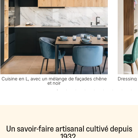
Cuisine en L, avec un mélange de façades chêne
Dressing 
et noir
Un savoir-faire artisanal cultivé depuis
1932.