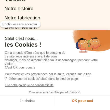
Notre histoire
Notre fabrication
Environnement
Inspiration
Le journal Morel
Galerie de réalisations
Nos collections
Cuisines
Origine par Bina Baitel
Je prends rendez-vous en magasin
Fleurs, la cuisine biosourcée
Dressings