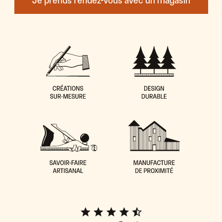
Je prends rendez-vous avec un magasin
Forcalquier, Manosque, Sisteron, Volx,
Gréoux-les-Bains ou encore Valensole,
notre équipe de professionnels de
l’agencement intérieur est à votre
disposition pour réaliser vos projets de
cuisine équipée, dressing, salle de bains et
mobilier sur mesure.
Pour obtenir un devis détaillé, n'hésitez pas
à prendre rendez-vous dans notre
showroom à proximité de Saint-Pons en
remplissant le formulaire de contact sur
notre site internet ou en nous appelant au
06 41 83 84 46. Chez Morel, nous sommes
là pour vous accompagner dans la
réalisation de tous vos projets
d'aménagement intérieur sur mesure.