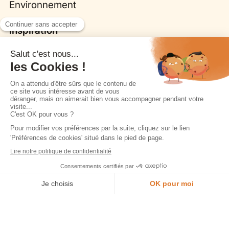
Environnement
Inspiration
Le journal Morel
Galerie de réalisations
Nos collections
Cuisines
Origine par Bina Baitel
Fleurs, la cuisine biosourcée
Dressings
Je prends rendez-vous en magasin
Salles de bain
Coins TV