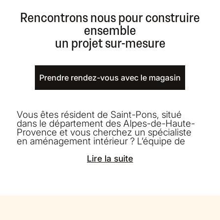
Rencontrons nous pour construire
ensemble
un projet sur-mesure
Prendre rendez-vous avec le magasin
Vous êtes résident de Saint-Pons, situé
dans le département des Alpes-de-Haute-
Provence et vous cherchez un spécialiste
en aménagement intérieur ? L’équipe de
Morel est là pour vous accompagner dans la
réalisation de vos projets de cuisine
Lire la suite
équipée, dressing, salle de bains et de vos
meubles sur mesure.
Situé près de chez vous, dans la ZI, 68 Les
berges de l'Ubaye, notre magasin à
proximité de Saint-Pons vous accueille
chaleureusement avec une équipe de