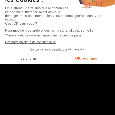
Fleurs, la cuisine biosourcée
Dressings
Salles de bain
Coins TV
Morel et vous
Je prends rendez-vous en magasin
Nous contacter
Trouver un point de vente
Opération commerciale en cours
Accéder à l’espace pro
Rejoindre l’équipe
Ouvrir un magasin