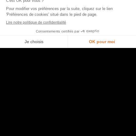
Salles de bain
Coins TV
Morel et vous
Je prends rendez-vous en magasin
Nous contacter
Trouver un point de vente
Opération commerciale en cours
Accéder à l’espace pro
Rejoindre l’équipe
Ouvrir un magasin
Aide
Plan du site
Entretien de ma cuisine