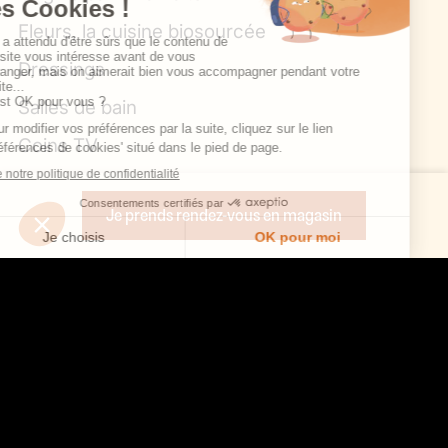
Fleurs, la cuisine biosourcée
Dressings
Salles de bain
Coins TV
Morel et vous
Je prends rendez-vous en magasin
Nous contacter
Trouver un point de vente
Opération commerciale en cours
Accéder à l’espace pro
Rejoindre l’équipe
Ouvrir un magasin